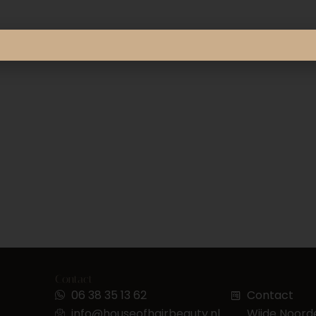
Contact
06 38 35 13 62
Contact
info@houseofhairbeauty.nl
Wijde Noorde