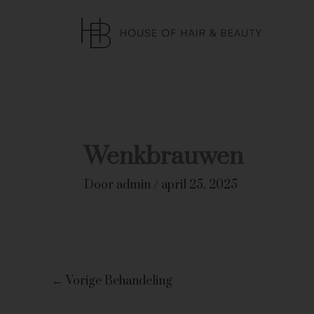
Ga
naar
de
inhoud
Wenkbrauwen
Door
admin
/
april 25, 2025
←
Vorige Behandeling