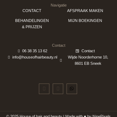
Navigatie
CONTACT
AFSPRAAK MAKEN
BEHANDELINGEN
MIJN BOEKINGEN
& PRIJZEN
Contact
06 38 35 13 62
Contact
info@houseofhairbeauty.nl
Wijde Noorderhorne 10,
8601 EB Sneek
© 2025 House of hair and beauty | Made with ♥ by
NinePixels