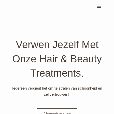
Ga
naar
Behandelingen & prijzen
Mijn boeking
Afspraak maken
de
inhoud
Verwen Jezelf Met
Onze Hair & Beauty
Treatments.
Iedereen verdient het om te stralen van schoonheid en
zelfvertrouwen!
Afspraak maken