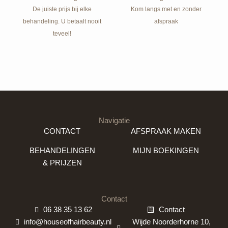
De juiste prijs bij elke
Kom langs met en zonder
behandeling. U betaalt nooit
afspraak
teveel!
Navigatie
CONTACT
AFSPRAAK MAKEN
BEHANDELINGEN
MIJN BOEKINGEN
& PRIJZEN
Contact
06 38 35 13 62
Contact
info@houseofhairbeauty.nl
Wijde Noorderhorne 10,