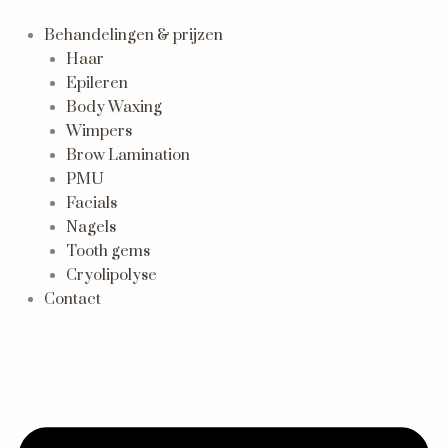
Ga
naar
Behandelingen & prijzen
de
Haar
inhoud
Epileren
Body Waxing
Wimpers
Brow Lamination
PMU
Facials
Nagels
Tooth gems
Cryolipolyse
Contact