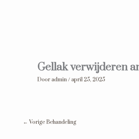
Ga
naar
de
inhoud
Gellak verwijderen a
Door
admin
/
april 25, 2025
←
Vorige Behandeling