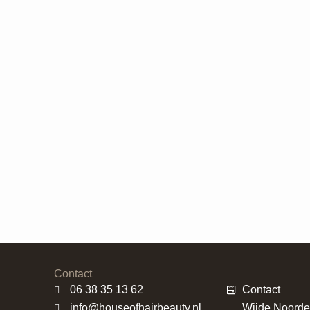
Contact
06 38 35 13 62
Contact
info@houseofhairbeauty.nl
Wijde Noorde