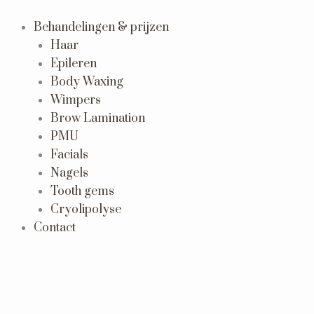
Ga
naar
Behandelingen & prijzen
de
Haar
inhoud
Epileren
Body Waxing
Wimpers
Brow Lamination
PMU
Facials
Nagels
Tooth gems
Cryolipolyse
Contact