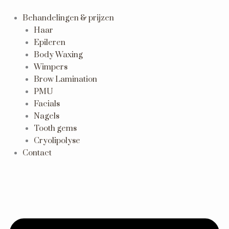
Ga
naar
Behandelingen & prijzen
de
Haar
inhoud
Epileren
Body Waxing
Wimpers
Brow Lamination
PMU
Facials
Nagels
Tooth gems
Cryolipolyse
Contact