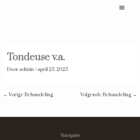
Ga
naar
Behandelingen & prijzen
Mijn boeking
Afspraak maken
de
inhoud
Tondeuse v.a.
Door
admin
/
april 25, 2025
←
Vorige Behandeling
Volgende Behandeling
→
Navigatie