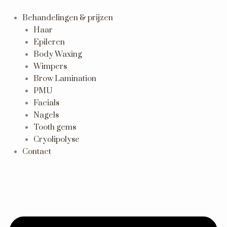
Ga
naar
Behandelingen & prijzen
de
Haar
inhoud
Epileren
Body Waxing
Wimpers
Brow Lamination
PMU
Facials
Nagels
Tooth gems
Cryolipolyse
Contact