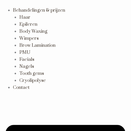
Ga
naar
Behandelingen & prijzen
de
Haar
inhoud
Epileren
Body Waxing
Wimpers
Brow Lamination
PMU
Facials
Nagels
Tooth gems
Cryolipolyse
Contact