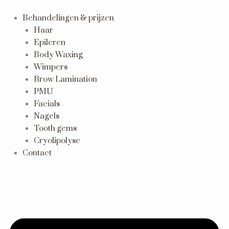
Ga
naar
Behandelingen & prijzen
de
Haar
inhoud
Epileren
Body Waxing
Wimpers
Brow Lamination
PMU
Facials
Nagels
Tooth gems
Cryolipolyse
Contact